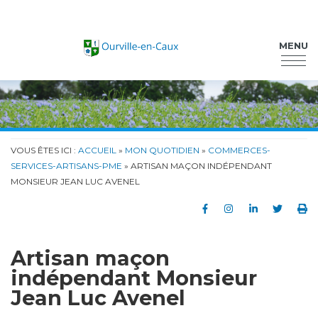
Ourville-en-Caux
MENU
VOUS ÊTES ICI :
ACCUEIL
»
MON QUOTIDIEN
»
COMMERCES-
SERVICES-ARTISANS-PME
» ARTISAN MAÇON INDÉPENDANT
MONSIEUR JEAN LUC AVENEL
Partager sur Faceb
Partager sur In
Partager su
Partag
Im
Artisan maçon
indépendant Monsieur
Jean Luc Avenel