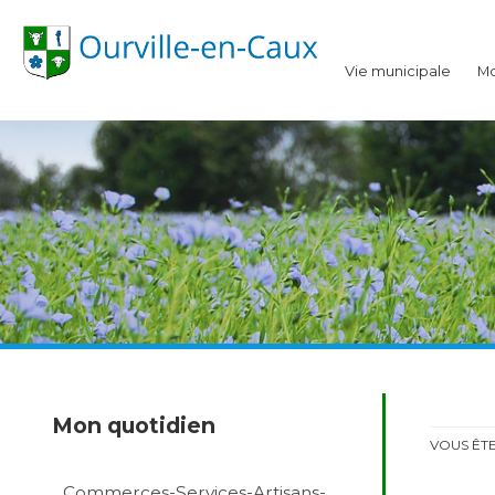
Ourville-en-Caux
Vie municipale
Mo
Mon quotidien
VOUS ÊTES
Commerces-Services-Artisans-