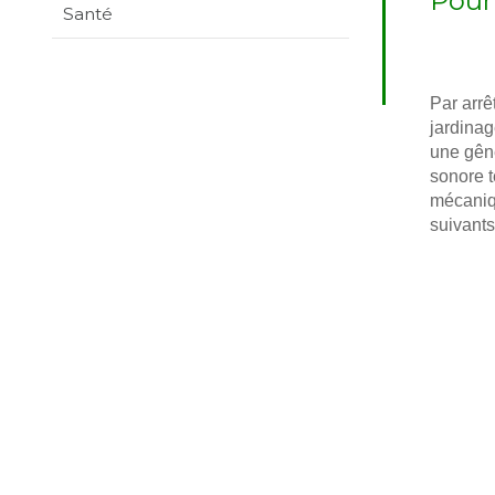
Pour
Santé
Par arrê
jardinag
une gêne
sonore t
mécaniq
suivants