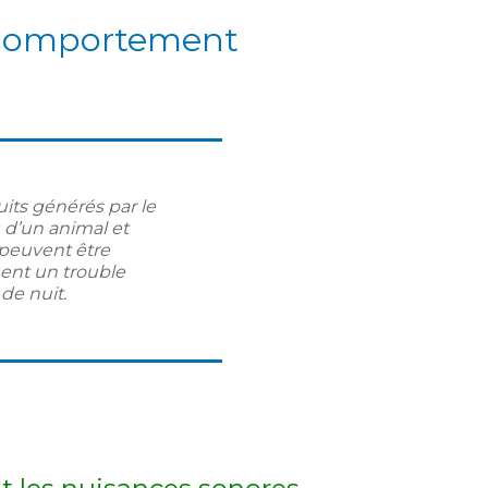
e comportement
uits générés par le
d’un animal et
 peuvent être
uent un trouble
de nuit.