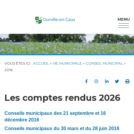
Ourville-en-Caux
MENU
VOUS ÊTES ICI :
ACCUEIL
»
VIE MUNICIPALE
»
CONSEIL MUNICIPAL
»
2016
Partager sur Faceb
Partager sur In
Partager su
Partag
Im
Les comptes rendus 2026
Conseils municipaux des 21 septembre et 16
décembre 2016
Conseils municipaux du 30 mars et du 28 juin 2016