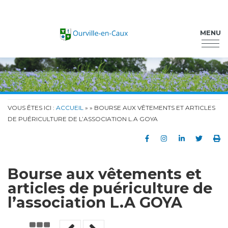
Ourville-en-Caux
MENU
VOUS ÊTES ICI :
ACCUEIL
»
» BOURSE AUX VÊTEMENTS ET ARTICLES
DE PUÉRICULTURE DE L’ASSOCIATION L.A GOYA
Partager sur Faceb
Partager sur In
Partager su
Partag
Im
Bourse aux vêtements et
articles de puériculture de
l’association L.A GOYA