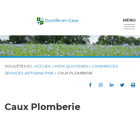
Ourville-en-Caux
MENU
VOUS ÊTES ICI :
ACCUEIL
»
MON QUOTIDIEN
»
COMMERCES-
SERVICES-ARTISANS-PME
» CAUX PLOMBERIE
Partager sur Faceb
Partager sur In
Partager su
Partag
Im
Caux Plomberie