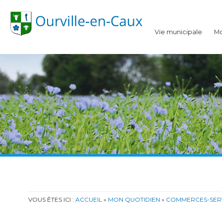
Ourville-en-Caux
Vie municipale
Mo
VOUS ÊTES ICI :
ACCUEIL
»
MON QUOTIDIEN
»
COMMERCES-SERV