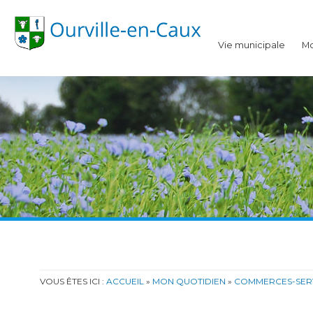
Ourville-en-Caux
Vie municipale
Mo
VOUS ÊTES ICI :
ACCUEIL
»
MON QUOTIDIEN
»
COMMERCES-SERV