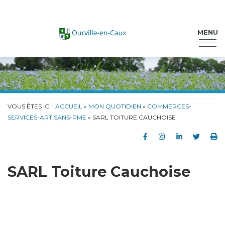
Ourville-en-Caux
MENU
VOUS ÊTES ICI :
ACCUEIL
»
MON QUOTIDIEN
»
COMMERCES-
SERVICES-ARTISANS-PME
» SARL TOITURE CAUCHOISE
Partager sur Faceb
Partager sur In
Partager su
Partag
Im
SARL Toiture Cauchoise