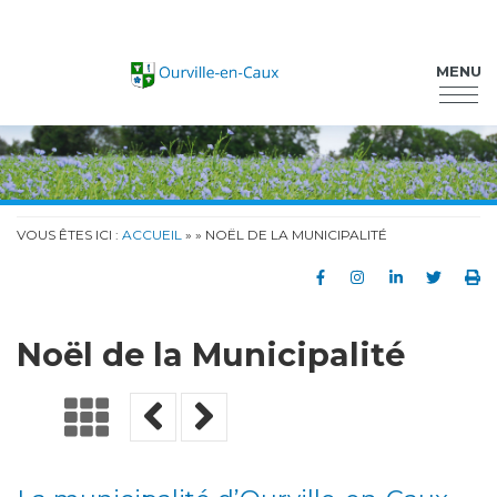
Ourville-en-Caux
MENU
VOUS ÊTES ICI :
ACCUEIL
»
» NOËL DE LA MUNICIPALITÉ
Partager sur Faceb
Partager sur In
Partager su
Partag
Im
Noël de la Municipalité