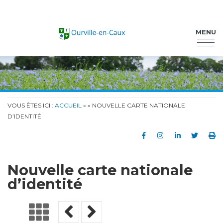
Ourville-en-Caux
MENU
VOUS ÊTES ICI :
ACCUEIL
»
» NOUVELLE CARTE NATIONALE
D’IDENTITÉ
Partager sur Faceb
Partager sur In
Partager su
Partag
Im
Nouvelle carte nationale
d’identité