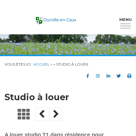
Ourville-en-Caux
MENU
VOUS ÊTES ICI :
ACCUEIL
»
» STUDIO À LOUER
Partager sur Faceb
Partager sur In
Partager su
Partag
Im
Studio à louer
A louer studio T1 dans résidence pour