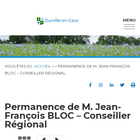
Ourville-en-Caux
MENU
VOUS ÊTES ICI :
ACCUEIL
»
» PERMANENCE DE M. JEAN-FRANÇOIS
BLOC – CONSEILLER RÉGIONAL
Partager sur Faceb
Partager sur In
Partager su
Partag
Im
Permanence de M. Jean-
François BLOC – Conseiller
Régional