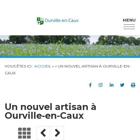
Ourville-en-Caux
MENU
VOUS ÊTES ICI :
ACCUEIL
»
» UN NOUVEL ARTISAN À OURVILLE-EN-
CAUX
Partager sur Faceb
Partager sur In
Partager su
Partag
Im
Un nouvel artisan à
Ourville-en-Caux